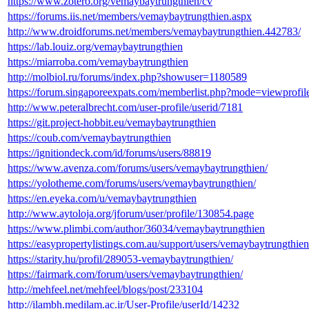
https://www.zotero.org/vemaybaytrungthien/cv
https://forums.iis.net/members/vemaybaytrungthien.aspx
http://www.droidforums.net/members/vemaybaytrungthien.442783/
https://lab.louiz.org/vemaybaytrungthien
https://miarroba.com/vemaybaytrungthien
http://molbiol.ru/forums/index.php?showuser=1180589
https://forum.singaporeexpats.com/memberlist.php?mode=viewprof
http://www.peteralbrecht.com/user-profile/userid/7181
https://git.project-hobbit.eu/vemaybaytrungthien
https://coub.com/vemaybaytrungthien
https://ignitiondeck.com/id/forums/users/88819
https://www.avenza.com/forums/users/vemaybaytrungthien/
https://yolotheme.com/forums/users/vemaybaytrungthien/
https://en.eyeka.com/u/vemaybaytrungthien
http://www.aytoloja.org/jforum/user/profile/130854.page
https://www.plimbi.com/author/36034/vemaybaytrungthien
https://easypropertylistings.com.au/support/users/vemaybaytrungthien
https://starity.hu/profil/289053-vemaybaytrungthien/
https://fairmark.com/forum/users/vemaybaytrungthien/
http://mehfeel.net/mehfeel/blogs/post/233104
http://ilambh.medilam.ac.ir/User-Profile/userId/14232