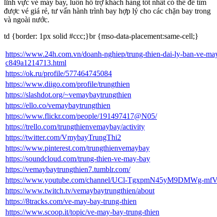
lĩnh vực vé máy bay, luôn hỗ trợ khách hàng tốt nhất có thể để tìm
được vé giá rẻ, tư vấn hành trình bay hợp lý cho các chặn bay trong
và ngoài nước.
td {border: 1px solid #ccc;}br {mso-data-placement:same-cell;}
https://www.24h.com.vn/doanh-nghiep/trung-thien-dai-ly-ban-ve-may
c849a1214713.html
https://ok.ru/profile/577464745084
https://www.diigo.com/profile/trungthien
https://slashdot.org/~vemaybaytrungthien
https://ello.co/vemaybaytrungthien
https://www.flickr.com/people/191497417@N05/
https://trello.com/trungthienvemaybay/activity
https://twitter.com/VmybayTrungThi2
https://www.pinterest.com/trungthienvemaybay
https://soundcloud.com/trung-thien-ve-may-bay
https://vemaybaytrungthien7.tumblr.com/
https://www.youtube.com/channel/UCl-TgxpmN45yM9DMWg-mfV
https://www.twitch.tv/vemaybaytrungthien/about
https://8tracks.com/ve-may-bay-trung-thien
https://www.scoop.it/topic/ve-may-bay-trung-thien