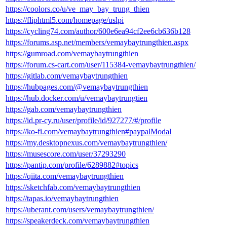
https://coolors.co/u/ve_may_bay_trung_thien
https://fliphtml5.com/homepage/uslpi
https://cycling74.com/author/600e6ea94cf2ee6cb636b128
https://forums.asp.net/members/vemaybaytrungthien.aspx
https://gumroad.com/vemaybaytrungthien
https://forum.cs-cart.com/user/115384-vemaybaytrungthien/
https://gitlab.com/vemaybaytrungthien
https://hubpages.com/@vemaybaytrungthien
https://hub.docker.com/u/vemaybaytrungtien
https://gab.com/vemaybaytrungthien
https://id.pr-cy.ru/user/profile/id/927277/#/profile
https://ko-fi.com/vemaybaytrungthien#paypalModal
https://my.desktopnexus.com/vemaybaytrungthien/
https://musescore.com/user/37293290
https://pantip.com/profile/6289882#topics
https://qiita.com/vemaybaytrungthien
https://sketchfab.com/vemaybaytrungthien
https://tapas.io/vemaybaytrungthien
https://uberant.com/users/vemaybaytrungthien/
https://speakerdeck.com/vemaybaytrungthien