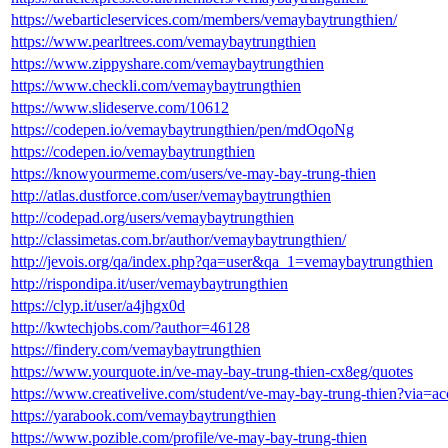
https://webarticleservices.com/members/vemaybaytrungthien/
https://www.pearltrees.com/vemaybaytrungthien
https://www.zippyshare.com/vemaybaytrungthien
https://www.checkli.com/vemaybaytrungthien
https://www.slideserve.com/10612
https://codepen.io/vemaybaytrungthien/pen/mdOqoNg
https://codepen.io/vemaybaytrungthien
https://knowyourmeme.com/users/ve-may-bay-trung-thien
http://atlas.dustforce.com/user/vemaybaytrungthien
http://codepad.org/users/vemaybaytrungthien
http://classimetas.com.br/author/vemaybaytrungthien/
http://jevois.org/qa/index.php?qa=user&qa_1=vemaybaytrungthien
http://rispondipa.it/user/vemaybaytrungthien
https://clyp.it/user/a4jhgx0d
http://kwtechjobs.com/?author=46128
https://findery.com/vemaybaytrungthien
https://www.yourquote.in/ve-may-bay-trung-thien-cx8eg/quotes
https://www.creativelive.com/student/ve-may-bay-trung-thien?via=a
https://yarabook.com/vemaybaytrungthien
https://www.pozible.com/profile/ve-may-bay-trung-thien