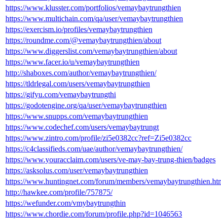
https://www.klusster.com/portfolios/vemaybaytrungthien
https://www.multichain.com/qa/user/vemaybaytrungthien
https://exercism.io/profiles/vemaybaytrungthien
https://roundme.com/@vemaybaytrungthien/about
https://www.diggerslist.com/vemaybaytrungthien/about
https://www.facer.io/u/vemaybaytrungthien
http://shaboxes.com/author/vemaybaytrungthien/
https://tldrlegal.com/users/vemaybaytrungthien
https://gifyu.com/vemaybaytrungthi
https://godotengine.org/qa/user/vemaybaytrungthien
https://www.snupps.com/vemaybaytrungthien
https://www.codechef.com/users/vemaybaytrungt
https://www.zintro.com/profile/zi5e0382cc?ref=Zi5e0382cc
https://c4classifieds.com/uae/author/vemaybaytrungthien/
https://www.youracclaim.com/users/ve-may-bay-trung-thien/badges
https://asksolus.com/user/vemaybaytrungthien
https://www.huntingnet.com/forum/members/vemaybaytrungthien.ht
http://hawkee.com/profile/757875/
https://wefunder.com/vmybaytrungthin
https://www.chordie.com/forum/profile.php?id=1046563