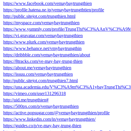
https://www.facebook.com/vemaybaytrungthien
https://profile.hatena.ne.jp/vemaybaytrungthtien/profile
http://public.sitejot.com/trungthien.html
https://myspace.com/vemaybaytrungthien
https://www.yummly.com/profile/TrungThi%C3%AAnV%C3%
https://vi.gravatar.com/vemaybaytrungthien
https://www.plurk.com/vemaybaytrungthien
https://www.behance.net/vmybaytrungthin
https://dribbble.com/vemaybaytrungthien/about
https://8tracks.com/ve-may-bay-trung-thien
https://about.me/vemaybaytrungthien
https://issuu.com/vemaybaytrungthien
http://public.sitejot.com/trungthien7.html
https://una.academia.edu/V%C3%A9m%C3%A1ybayTrungThi%
https://vimeo.com/user131296318
http://uid.me/trungthien#
https://500px.com/p/vemaybaytrungthien
https://active.popsugar.com/@vemaybaytrungthien/profile
https://www.linkedin.com/in/vemaybaytrungthien/
https://guides.co/p/ve-may-bay-trung-thien