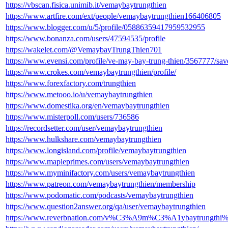
https://vbscan.fisica.unimib.it/vemaybaytrungthien
https://www.artfire.com/ext/people/vemaybaytrungthien166406805
https://www.blogger.com/u/5/profile/05886359417959532955
https://www.bonanza.com/users/47594535/profile
https://wakelet.com/@VemaybayTrungThien701
https://www.evensi.com/profile/ve-may-bay-trung-thien/3567777/sav
https://www.crokes.com/vemaybaytrungthien/profile/
https://www.forexfactory.com/trungthien
https://www.metooo.io/u/vemaybaytrungthien
https://www.domestika.org/en/vemaybaytrungthien
https://www.misterpoll.com/users/736586
https://recordsetter.com/user/vemaybaytrungthien
https://www.hulkshare.com/vemaybaytrungthien
https://www.longisland.com/profile/vemaybaytrungthien
https://www.mapleprimes.com/users/vemaybaytrungthien
https://www.myminifactory.com/users/vemaybaytrungthien
https://www.patreon.com/vemaybaytrungthien/membership
https://www.podomatic.com/podcasts/vemaybaytrungthien
https://www.question2answer.org/qa/user/vemaybaytrungthien
https://www.reverbnation.com/v%C3%A9m%C3%A1ybaytrungt