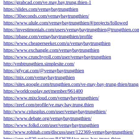
https://grabcad.com/ve.may.bay.trung.thien-1
https://slides.com/vemaybaytrungthien
https://30seconds.com/vemaybaytrungthien/
https://www.ulule.com/vemaybaytrungthien/#/projects/followed
https://investimonials.com/users/vemaybaytrungthien@trungthien.co
https://pbase.com/vemaybaytrungthien/profile
https://www.cheaperseeker.com/u/vemaybaytrungthien
https://www.exchangle.com/vemaybaytrungthien
https://www.crunchyroll.com/user/vemaybaytrungthien
http://vmbtrungthien.simplesite.com/
https://gfycat.com/@vemaybaytrungthien
https://mix.com/vemaybaytrungthien
https://sites.google.com/trungthien.com/ve-may-bay-trung-thien/
https://worldcosplay.net/member/961400
https://www.mixcloud.com/vemaybaytrungthien/
https://zeef.com/profile/ve.may.bay.trung.thien
http://www.cplusplus.com/user/vemaybaytrungthien/
https://www.debate.org/vemaybaytrungthien/
https://www.folkd.com/user/vemaybaytrungthien
http://www.rohitab.com/discuss/user/122369-vemaybaytrungthien/
https://app.roll20.net/users/8426384/ve-may-bay-trung-thien