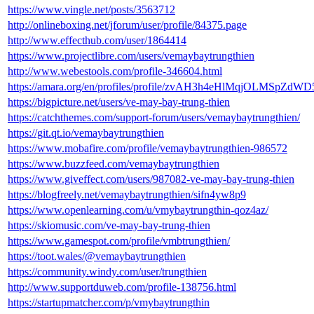
https://www.vingle.net/posts/3563712
http://onlineboxing.net/jforum/user/profile/84375.page
http://www.effecthub.com/user/1864414
https://www.projectlibre.com/users/vemaybaytrungthien
http://www.webestools.com/profile-346604.html
https://amara.org/en/profiles/profile/zvAH3h4eHlMqjOLMSpZ
https://bigpicture.net/users/ve-may-bay-trung-thien
https://catchthemes.com/support-forum/users/vemaybaytrungthien/
https://git.qt.io/vemaybaytrungthien
https://www.mobafire.com/profile/vemaybaytrungthien-986572
https://www.buzzfeed.com/vemaybaytrungthien
https://www.giveffect.com/users/987082-ve-may-bay-trung-thien
https://blogfreely.net/vemaybaytrungthien/sifn4yw8p9
https://www.openlearning.com/u/vmybaytrungthin-qoz4az/
https://skiomusic.com/ve-may-bay-trung-thien
https://www.gamespot.com/profile/vmbtrungthien/
https://toot.wales/@vemaybaytrungthien
https://community.windy.com/user/trungthien
http://www.supportduweb.com/profile-138756.html
https://startupmatcher.com/p/vmybaytrungthin