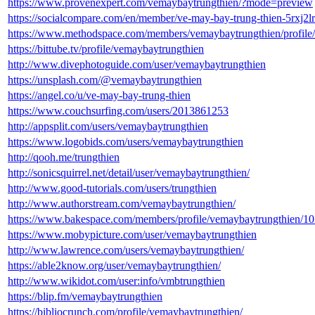
https://www.provenexpert.com/vemaybaytrungthien/?mode=preview
https://socialcompare.com/en/member/ve-may-bay-trung-thien-5rxj2l
https://www.methodspace.com/members/vemaybaytrungthien/profile/
https://bittube.tv/profile/vemaybaytrungthien
http://www.divephotoguide.com/user/vemaybaytrungthien
https://unsplash.com/@vemaybaytrungthien
https://angel.co/u/ve-may-bay-trung-thien
https://www.couchsurfing.com/users/2013861253
http://appsplit.com/users/vemaybaytrungthien
https://www.logobids.com/users/vemaybaytrungthien
http://qooh.me/trungthien
http://sonicsquirrel.net/detail/user/vemaybaytrungthien/
http://www.good-tutorials.com/users/trungthien
http://www.authorstream.com/vemaybaytrungthien/
https://www.bakespace.com/members/profile/vemaybaytrungthien/1
https://www.mobypicture.com/user/vemaybaytrungthien
http://www.lawrence.com/users/vemaybaytrungthien/
https://able2know.org/user/vemaybaytrungthien/
http://www.wikidot.com/user:info/vmbtrungthien
https://blip.fm/vemaybaytrungthien
https://bibliocrunch.com/profile/vemaybaytrungthien/