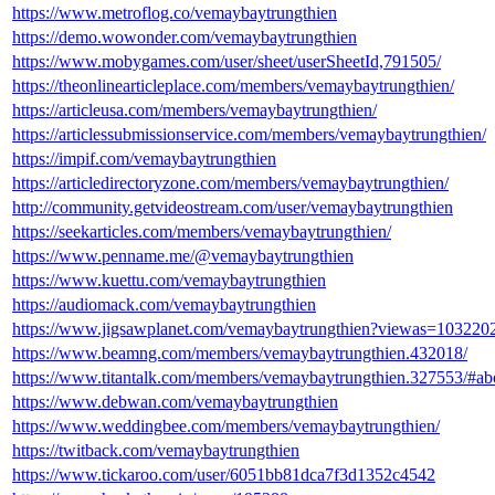
https://www.metroflog.co/vemaybaytrungthien
https://demo.wowonder.com/vemaybaytrungthien
https://www.mobygames.com/user/sheet/userSheetId,791505/
https://theonlinearticleplace.com/members/vemaybaytrungthien/
https://articleusa.com/members/vemaybaytrungthien/
https://articlessubmissionservice.com/members/vemaybaytrungthien/
https://impif.com/vemaybaytrungthien
https://articledirectoryzone.com/members/vemaybaytrungthien/
http://community.getvideostream.com/user/vemaybaytrungthien
https://seekarticles.com/members/vemaybaytrungthien/
https://www.penname.me/@vemaybaytrungthien
https://www.kuettu.com/vemaybaytrungthien
https://audiomack.com/vemaybaytrungthien
https://www.jigsawplanet.com/vemaybaytrungthien?viewas=103220
https://www.beamng.com/members/vemaybaytrungthien.432018/
https://www.titantalk.com/members/vemaybaytrungthien.327553/#ab
https://www.debwan.com/vemaybaytrungthien
https://www.weddingbee.com/members/vemaybaytrungthien/
https://twitback.com/vemaybaytrungthien
https://www.tickaroo.com/user/6051bb81dca7f3d1352c4542