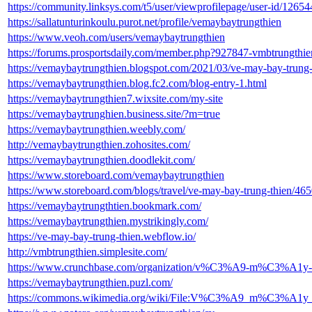
https://community.linksys.com/t5/user/viewprofilepage/user-id/12654
https://sallatunturinkoulu.purot.net/profile/vemaybaytrungthien
https://www.veoh.com/users/vemaybaytrungthien
https://forums.prosportsdaily.com/member.php?927847-vmbtrungthie
https://vemaybaytrungthien.blogspot.com/2021/03/ve-may-bay-trung-
https://vemaybaytrungthien.blog.fc2.com/blog-entry-1.html
https://vemaybaytrungthien7.wixsite.com/my-site
https://vemaybaytrunghien.business.site/?m=true
https://vemaybaytrungthien.weebly.com/
http://vemaybaytrungthien.zohosites.com/
https://vemaybaytrungthien.doodlekit.com/
https://www.storeboard.com/vemaybaytrungthien
https://www.storeboard.com/blogs/travel/ve-may-bay-trung-thien/46
https://vemaybaytrungthtien.bookmark.com/
https://vemaybaytrungthien.mystrikingly.com/
https://ve-may-bay-trung-thien.webflow.io/
http://vmbtrungthien.simplesite.com/
https://www.crunchbase.com/organization/v%C3%A9-m%C3%A1y
https://vemaybaytrungthien.puzl.com/
https://commons.wikimedia.org/wiki/File:V%C3%A9_m%C3%A