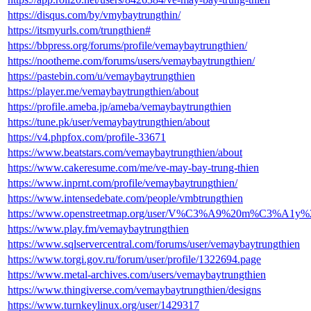
https://disqus.com/by/vmybaytrungthin/
https://itsmyurls.com/trungthien#
https://bbpress.org/forums/profile/vemaybaytrungthien/
https://nootheme.com/forums/users/vemaybaytrungthien/
https://pastebin.com/u/vemaybaytrungthien
https://player.me/vemaybaytrungthien/about
https://profile.ameba.jp/ameba/vemaybaytrungthien
https://tune.pk/user/vemaybaytrungthien/about
https://v4.phpfox.com/profile-33671
https://www.beatstars.com/vemaybaytrungthien/about
https://www.cakeresume.com/me/ve-may-bay-trung-thien
https://www.inprnt.com/profile/vemaybaytrungthien/
https://www.intensedebate.com/people/vmbtrungthien
https://www.openstreetmap.org/user/V%C3%A9%20m%C3%A1
https://www.play.fm/vemaybaytrungthien
https://www.sqlservercentral.com/forums/user/vemaybaytrungthien
https://www.torgi.gov.ru/forum/user/profile/1322694.page
https://www.metal-archives.com/users/vemaybaytrungthien
https://www.thingiverse.com/vemaybaytrungthien/designs
https://www.turnkeylinux.org/user/1429317