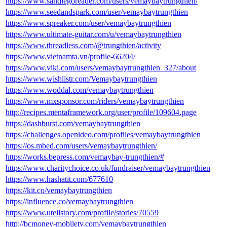
https://www.sandiegoreader.com/users/vemaybaytrungthien/
https://www.seedandspark.com/user/vemaybaytrungthien
https://www.spreaker.com/user/vemaybaytrungthien
https://www.ultimate-guitar.com/u/vemaybaytrungthien
https://www.threadless.com/@trungthien/activity
https://www.vietnamta.vn/profile-66204/
https://www.viki.com/users/vemaybaytrungthien_327/about
https://www.wishlistr.com/Vemaybaytrungthien
https://www.woddal.com/vemaybaytrungthien
https://www.mxsponsor.com/riders/vemaybaytrungthien
http://recipes.mentaframework.org/user/profile/109604.page
https://dashburst.com/vemaybaytrungthien
https://challenges.openideo.com/profiles/vemaybaytrungthien
https://os.mbed.com/users/vemaybaytrungthien/
https://works.bepress.com/vemaybay-trungthien/#
https://www.charitychoice.co.uk/fundraiser/vemaybaytrungthien
https://www.hashatit.com/677610
https://kit.co/vemaybaytrungthien
https://influence.co/vemaybaytrungthien
https://www.utellstory.com/profile/stories/70559
http://bcmoney-mobiletv.com/vemaybaytrungthien