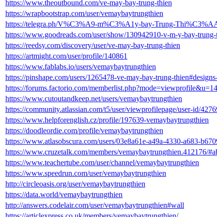
https://www.theoutbound.com/ve-may-bay-trung-thien
https://wrapbootstrap.com/user/vemaybaytrungthien
https://telegra.ph/V%C3%A9-m%C3%A1y-bay-Trung-Thi%C3%AA
https://www.goodreads.com/user/show/130942910-v-m-y-bay-trung-t
https://reedsy.com/discovery/user/ve-may-bay-trung-thien
https://artmight.com/user/profile/140861
https://www.fablabs.io/users/vemaybaytrungthien
https://pinshape.com/users/1265478-ve-may-bay-trung-thien#designs
https://forums.factorio.com/memberlist.php?mode=viewprofile&u=1
https://www.cutoutandkeep.net/users/vemaybaytrungthien
https://community.atlassian.com/t5/user/viewprofilepage/user-id/427
https://www.helpforenglish.cz/profile/197639-vemaybaytrungthien
https://doodleordie.com/profile/vemaybaytrungthien
https://www.atlasobscura.com/users/03e8a61e-a49a-4330-a683-b67
https://www.cruzetalk.com/members/vemaybaytrungthien.412176/#a
https://www.teachertube.com/user/channel/vemaybaytrungthien
https://www.speedrun.com/user/vemaybaytrungthien
http://circleoasis.org/user/vemaybaytrungthien
https://data.world/vemaybaytrungthien
http://answers.codelair.com/user/vemaybaytrungthien#wall
https://articlexpress.co.uk/members/vemaybaytrungthien/