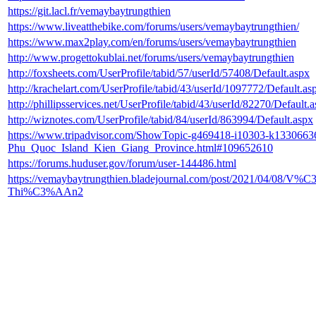
https://git.lacl.fr/vemaybaytrungthien
https://www.liveatthebike.com/forums/users/vemaybaytrungthien/
https://www.max2play.com/en/forums/users/vemaybaytrungthien
http://www.progettokublai.net/forums/users/vemaybaytrungthien
http://foxsheets.com/UserProfile/tabid/57/userId/57408/Default.aspx
http://krachelart.com/UserProfile/tabid/43/userId/1097772/Default.as
http://phillipsservices.net/UserProfile/tabid/43/userId/82270/Default.
http://wiznotes.com/UserProfile/tabid/84/userId/863994/Default.aspx
https://www.tripadvisor.com/ShowTopic-g469418-i10303-k133066
Phu_Quoc_Island_Kien_Giang_Province.html#109652610
https://forums.huduser.gov/forum/user-144486.html
https://vemaybaytrungthien.bladejournal.com/post/2021/04/08
Thi%C3%AAn2