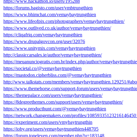
https://www.hackathon.io/users/195288
https://forums.bagisto.com/user/vmbtrungthien
https://www.bhimchat.com/vemaybaytrungthien
https://www.lifeofpix.com/photographers/vemaybaytrungthien/
https://www.outlived.co.uk/author/vemaybaytrungthien/
https://cliqafriq.com/vemaybaytrungthien
https://www.drupalgovcon.org/user/32076
https://www.unitymix.com/vemaybaytrungthien
http://classiccarsales.ie/author/vemaybaytrungthien/
https://meuanunciogratis.com.br/index.php/author/vemaybaytrungthie
https://societal.co/@vemaybaytrungthien
https://mastodon.cipherbliss.com/@vemaybaytrungthien
http://www.talkstats.com/members/vemaybaytrungthien.129251/#abo
https://www.themehorse.com/support-forum/users/vemaybaytrungthi
https://themepalace.com/users/vemaybaytrungthien/
https://8degreethemes.com/support/users/vemaybaytrungthien/
https://www.producthunt.com/@vemaybaytrungthien
https://network.changemakers.com/profiles/10859335123216146450
https://experiment.com/users/vmybaytrungthin
https://ioby.org/users/vemaybaytrungthien448705
https://forum.topeleven.com/member.php?u=183148