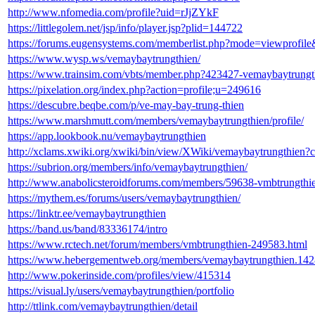
http://www.nfomedia.com/profile?uid=rJjZYkF
https://littlegolem.net/jsp/info/player.jsp?plid=144722
https://forums.eugensystems.com/memberlist.php?mode=viewprofi
https://www.wysp.ws/vemaybaytrungthien/
https://www.trainsim.com/vbts/member.php?423427-vemaybaytrungt
https://pixelation.org/index.php?action=profile;u=249616
https://descubre.beqbe.com/p/ve-may-bay-trung-thien
https://www.marshmutt.com/members/vemaybaytrungthien/profile/
https://app.lookbook.nu/vemaybaytrungthien
http://xclams.xwiki.org/xwiki/bin/view/XWiki/vemaybaytrungthien?c
https://subrion.org/members/info/vemaybaytrungthien/
http://www.anabolicsteroidforums.com/members/59638-vmbtrungthi
https://mythem.es/forums/users/vemaybaytrungthien/
https://linktr.ee/vemaybaytrungthien
https://band.us/band/83336174/intro
https://www.rctech.net/forum/members/vmbtrungthien-249583.html
https://www.hebergementweb.org/members/vemaybaytrungthien.142
http://www.pokerinside.com/profiles/view/415314
https://visual.ly/users/vemaybaytrungthien/portfolio
http://ttlink.com/vemaybaytrungthien/detail